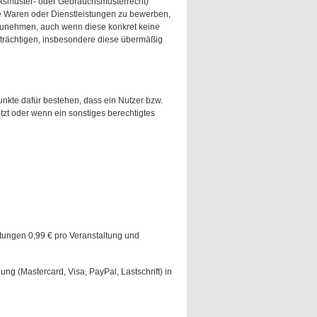
acksmuster- oder Gebrauchsmusterrecht)
te Waren oder Dienstleistungen zu bewerben,
zunehmen, auch wenn diese konkret keine
inträchtigen, insbesondere diese übermäßig
kte dafür bestehen, dass ein Nutzer bzw.
tzt oder wenn ein sonstiges berechtigtes
ltungen 0,99 € pro Veranstaltung und
ng (Mastercard, Visa, PayPal, Lastschrift) in