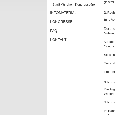
gesetzl
Stadt München: Kongressbüro
INFOMATERIAL
2. Regi
Eine Ac
KONGRESSE
Der doo
FAQ
Nutzung
KONTAKT
Mit Reg
Congres
Sie sic
Sie sin
Pro Einr
3. Nutz
Die Ang
Weiterg
4. Nutz
Im Rahm