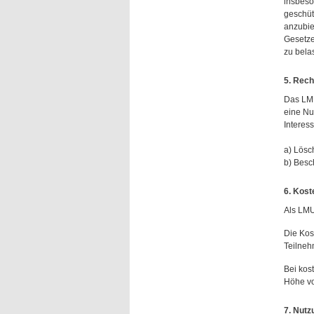
insbeso
geschüt
anzubie
Gesetze
zu bela
5. Rec
Das LMU
eine Nu
Interess
a) Lösc
b) Besc
6. Kost
Als LMU
Die Kos
Teilneh
Bei kost
Höhe v
7. Nut