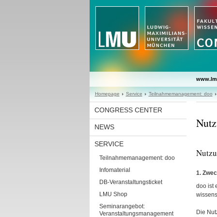
www.lm
Homepage
Service
Teilnahmemanagement: doo
CONGRESS CENTER
Nutz
NEWS
SERVICE
Nutzu
Teilnahmemanagement: doo
Infomaterial
1. Zwec
DB-Veranstaltungsticket
doo ist
LMU Shop
wissens
Seminarangebot:
Die Nut
Veranstaltungsmanagement