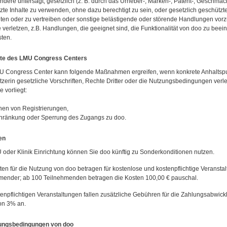
ndere untersagt, gesetzlich (z. B. durch das Urheber-, Marken-, Patent-, Geschm
zte Inhalte zu verwenden, ohne dazu berechtigt zu sein, oder gesetzlich geschütz
ten oder zu vertreiben oder sonstige belästigende oder störende Handlungen vor
 verletzen, z.B. Handlungen, die geeignet sind, die Funktionalität von doo zu bee
sten.
hte des LMU Congress Centers
 Congress Center kann folgende Maßnahmen ergreifen, wenn konkrete Anhaltspun
tzerin gesetzliche Vorschriften, Rechte Dritter oder die Nutzungsbedingungen verle
e vorliegt:
hen von Registrierungen,
hränkung oder Sperrung des Zugangs zu doo.
en
 oder Klinik Einrichtung können Sie doo künftig zu Sonderkonditionen nutzen.
ten für die Nutzung von doo betragen für kostenlose und kostenpflichtige Veransta
mender; ab 100 Teilnehmenden betragen die Kosten 100,00 € pauschal.
enpflichtigen Veranstaltungen fallen zusätzliche Gebühren für die Zahlungsabwicklu
on 3% an.
zungsbedingungen von doo