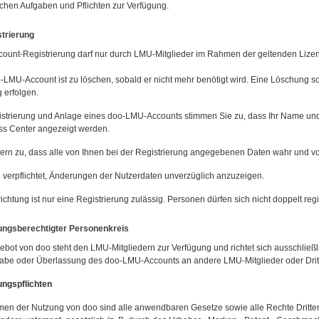
ichen Aufgaben und Pflichten zur Verfügung.
strierung
count-Registrierung darf nur durch LMU-Mitglieder im Rahmen der geltenden Lizen
-LMU-Account ist zu löschen, sobald er nicht mehr benötigt wird. Eine Löschung so
 erfolgen.
istrierung und Anlage eines doo-LMU-Accounts stimmen Sie zu, dass Ihr Name u
s Center angezeigt werden.
hern zu, dass alle von Ihnen bei der Registrierung angegebenen Daten wahr und vol
d verpflichtet, Änderungen der Nutzerdaten unverzüglich anzuzeigen.
ichtung ist nur eine Registrierung zulässig. Personen dürfen sich nicht doppelt regi
ungsberechtigter Personenkreis
ebot von doo steht den LMU-Mitgliedern zur Verfügung und richtet sich ausschließl
abe oder Überlassung des doo-LMU-Accounts an andere LMU-Mitglieder oder Dritte
ungspflichten
en der Nutzung von doo sind alle anwendbaren Gesetze sowie alle Rechte Dritter