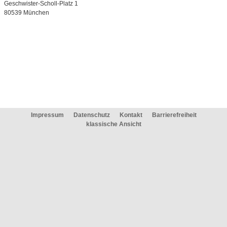
Geschwister-Scholl-Platz 1
80539 München
Impressum
Datenschutz
Kontakt
Barrierefreiheit
klassische Ansicht