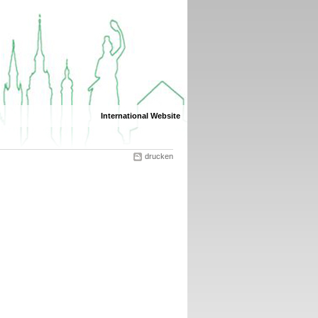
International Website
drucken