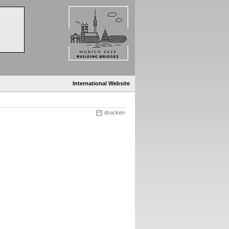
International Website
drucken